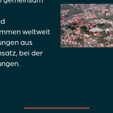
nd
ommen weltweit
ungen aus
atz, bei der
ungen.