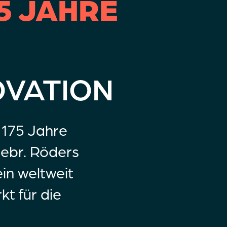
75 JAHRE
OVATION
r 175 Jahre
Gebr. Röders
in weltweit
t für die