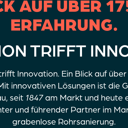
CK AUF ÜBER 1
ERFAHRUNG.
ION TRIFFT INN
trifft Innovation. Ein Blick auf übe
Mit innovativen Lösungen ist die 
u, seit
1847
am Markt und heute e
ter und führender Partner im Mark
grabenlose Rohrsanierung.